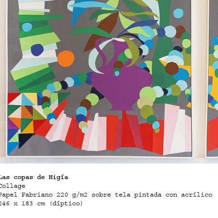
Las copas de Higía
Collage
Papel Fabriano 220 g/m2 sobre tela pintada con acrílico
246 x 183 cm (díptico)