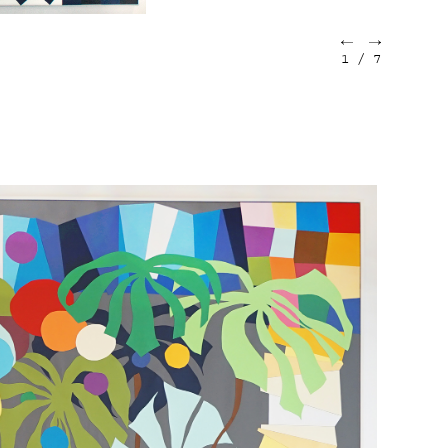
1
/
7