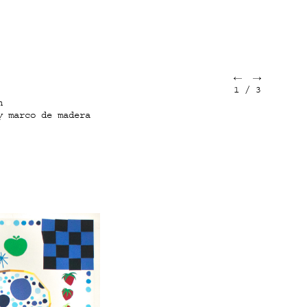
1
/
3
n
y marco de madera