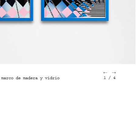
1
/
4
 marco de madera y vidrio